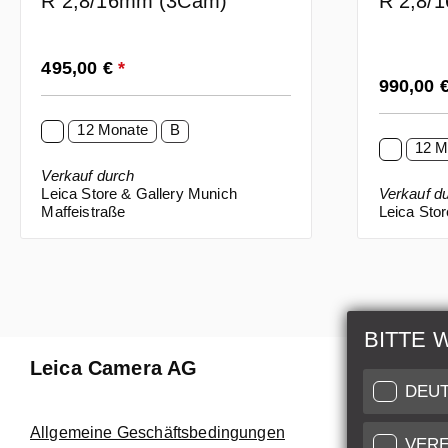
R 2,8/16mm (3Cam)
R 2,8
Regulärer Preis:
495,00 €
*
Regulärer
990,00 
12 Monate
B
12 M
Verkauf durch
Leica Store & Gallery Munich
Verkauf d
Maffeistraße
Leica Stor
BITTE 
Leica Camera AG
Reparat
DEU
Nutzen Sie
Allgemeine Geschäftsbedingungen
VERE