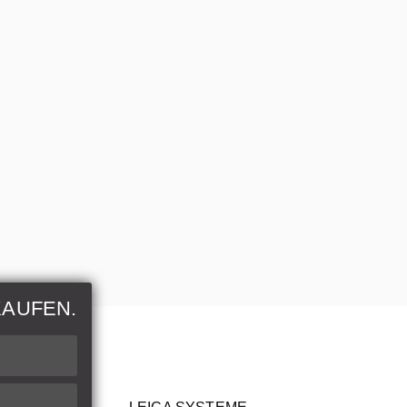
KAUFEN.
nen
rer Artikel