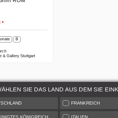
/16mm ROM
 Preis:
€
*
onate
B
urch
e & Gallery Stuttgart
WÄHLEN SIE DAS LAND AUS DEM SIE EIN
ur & Wartung
Weitere Informatio
TSCHLAND
FRANKREICH
 auch unseren Leica
Zustandsbeschreibung unse
INIGTES KÖNIGREICH
ITALIEN