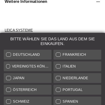
Weitere Informationen
LEICA SYSTEME
BITTE WÄHLEN SIE DAS LAND AUS DEM SIE
BEWERTUNG
EINKAUFEN.
SUCHAUFTRAG
DEUTSCHLAND
FRANKREICH
AUKTION
VEREINIGTES KÖNIGREICH
ITALIEN
BRAND NEW
JAPAN
NIEDERLANDE
LEICA STORES
ÖSTERREICH
PORTUGAL
SCHWEIZ
SPANIEN
Alle Preise von in der EU/UK ansässigen Anbietern inkl.