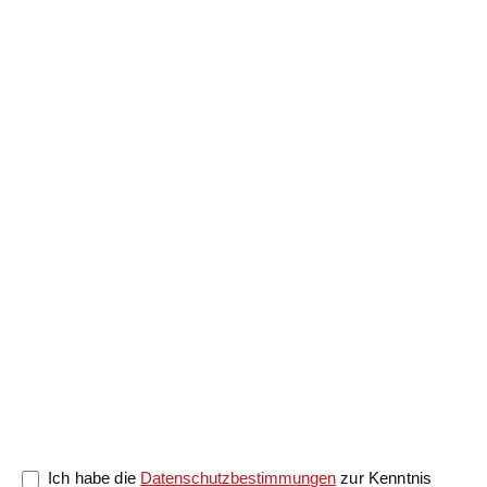
Anrede
Nachname
*
Vorname
*
Nachricht
0/5000
Ich habe die
Datenschutzbestimmungen
zur Kenntnis