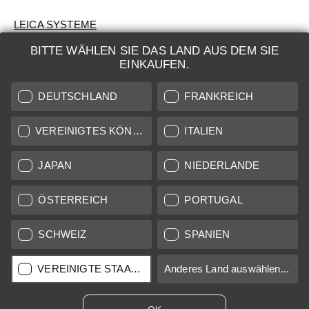
LEICA SYSTEME
BITTE WÄHLEN SIE DAS LAND AUS DEM SIE
BEWERTUNG
EINKAUFEN.
SUCHAUFTRAG
DEUTSCHLAND
FRANKREICH
AUKTION
VEREINIGTES KÖNIGREICH
ITALIEN
BRAND NEW
JAPAN
NIEDERLANDE
LEICA STORES
ÖSTERREICH
PORTUGAL
SCHWEIZ
SPANIEN
Alle Preise von in der EU/UK ansässigen Anbietern inkl.
Mehrwertsteuer zzgl.
Versandkosten
sofern nicht anders
angegeben.
VEREINIGTE STAATEN
Anderes Land auswählen...
Alle Preise von in den USA ansässigen Anbietern exkl. MwSt.
Umsatzsteuer, zzgl.
Versandkosten
, sofern nicht anders
angegeben.