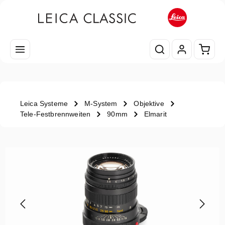
Zum Hauptinhalt springen
Waren
Leica Systeme
M-System
Objektive
Tele-Festbrennweiten
90mm
Elmarit
Bildergalerie überspringen