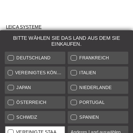
LEICA SYSTEME
BITTE WÄHLEN SIE DAS LAND AUS DEM SIE
BEWERTUNG
EINKAUFEN.
SUCHAUFTRAG
DEUTSCHLAND
FRANKREICH
AUKTION
VEREINIGTES KÖNIGREICH
ITALIEN
BRAND NEW
JAPAN
NIEDERLANDE
LEICA STORES
ÖSTERREICH
PORTUGAL
SCHWEIZ
SPANIEN
Alle Preise von in der EU/UK ansässigen Anbietern inkl.
Mehrwertsteuer zzgl.
Versandkosten
sofern nicht anders
angegeben.
VEREINIGTE STAATEN
Anderes Land auswählen...