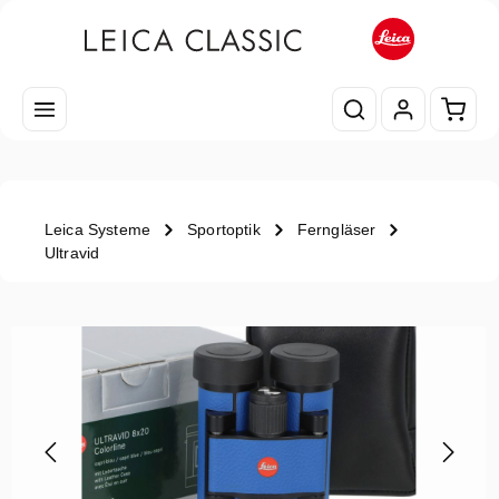
Zum Hauptinhalt springen
Waren
Leica Systeme
Sportoptik
Ferngläser
Ultravid
Bildergalerie überspringen