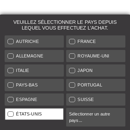
VEUILLEZ SÉLECTIONNER LE PAYS DEPUIS
LEQUEL VOUS EFFECTUEZ L'ACHAT.
LEICA SYSTEMS
AUTRICHE
FRANCE
ESTIMATION
DEMANDE DE RECHERCHE
ALLEMAGNE
ROYAUME-UNI
VENTES AUX ENCHÈRES
ITALIE
JAPON
NOUVEAUTÉS
PAYS-BAS
PORTUGAL
LEICA STORES
ESPAGNE
SUISSE
ÉTATS-UNIS
Sélectionner un autre
Tous les prix des vendeurs basés dans l'UE/UK incluent la TVA,
pays...
plus
frais de livraison
sauf indication contraire.
Tous les prix des vendeurs basés aux États-Unis excluent la taxe