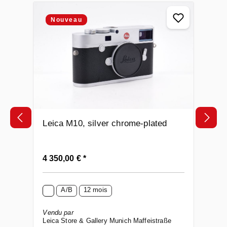
Ignorer la galerie de produits
Nouveau
Leica M10, silver chrome-plated
Prix régulier :
4 350,00 € *
A/B
12 mois
Vendu par
Leica Store & Gallery Munich Maffeistraße