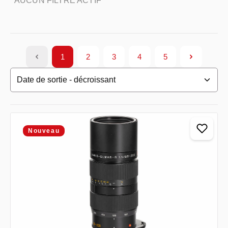
AUCUN FILTRE ACTIF
1
2
3
4
5
Page
Page
Page
Page
Page
Nouveau