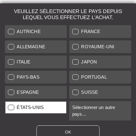
VEUILLEZ SÉLECTIONNER LE PAYS DEPUIS
LEQUEL VOUS EFFECTUEZ L'ACHAT.
AUTRICHE
FRANCE
ALLEMAGNE
ROYAUME-UNI
ITALIE
JAPON
PAYS-BAS
PORTUGAL
ESPAGNE
SUISSE
Leica Elmarit-R 19mm f/2.8 II ROM 11329
ÉTATS-UNIS
Sélectionner un autre
pays...
Prix régulier :
3 700,00 € *
OK