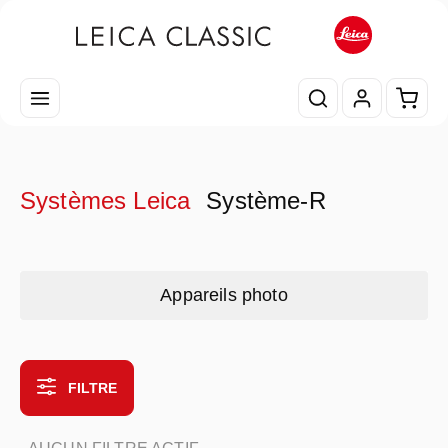
Passer au contenu principal
Le pa
Systèmes Leica
Système-R
Skip category gallery
Appareils photo
FILTRE