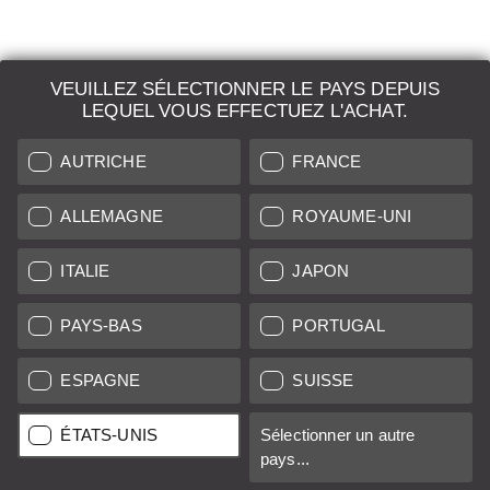
VEUILLEZ SÉLECTIONNER LE PAYS DEPUIS
LEQUEL VOUS EFFECTUEZ L'ACHAT.
LEICA SYSTEMS
AUTRICHE
FRANCE
ESTIMATION
DEMANDE DE RECHERCHE
ALLEMAGNE
ROYAUME-UNI
VENTES AUX ENCHÈRES
ITALIE
JAPON
NOUVEAUTÉS
PAYS-BAS
PORTUGAL
LEICA STORES
ESPAGNE
SUISSE
ÉTATS-UNIS
Sélectionner un autre
Tous les prix des vendeurs basés dans l'UE/UK incluent la TVA,
pays...
plus
frais de livraison
sauf indication contraire.
Tous les prix des vendeurs basés aux États-Unis excluent la taxe