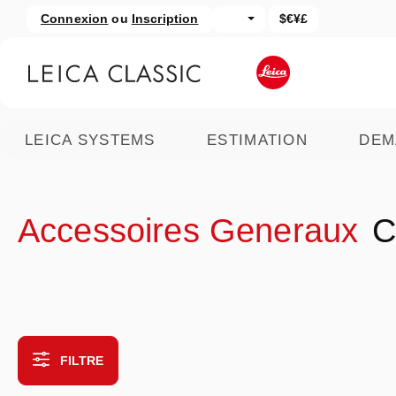
Connexion
ou
Inscription
$€¥£
asser au contenu principal
Passer à la recherche
LEICA SYSTEMS
ESTIMATION
DEM
Accessoires Generaux
C
FILTRE