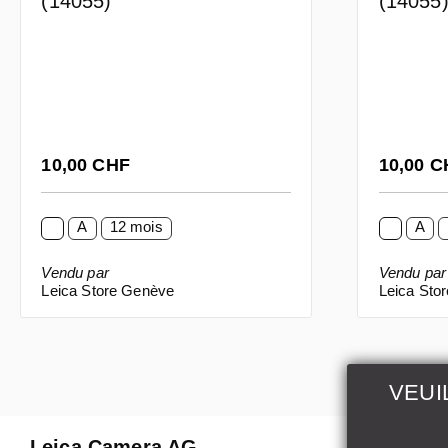
(14055)
(14055
Prix régulier :
Prix régul
10,00 CHF
10,00 
A
12 mois
A
Vendu par
Vendu par
Leica Store Genève
Leica Sto
VEUI
Leica Camera AG
Réparati