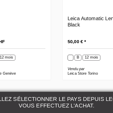
)
Leica Automatic Le
Black
ier :
Prix régulier :
CHF
50,00 € *
12 mois
B
12 mois
Vendu par
re Genève
Leica Store Torino
LLEZ SÉLECTIONNER LE PAYS DEPUIS L
VOUS EFFECTUEZ L'ACHAT.
on et entretien
Plus d'informations