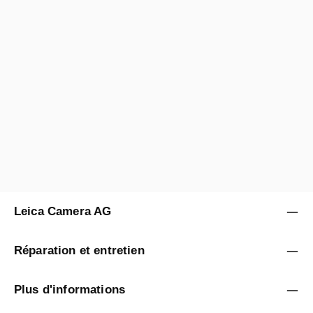
Prix régulier :
390,00 € *
A/B
Vendu par
Leica Classic Store Vienna
Leica Camera AG
Réparation et entretien
Plus d'informations