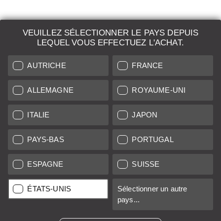
VEUILLEZ SÉLECTIONNER LE PAYS DEPUIS
LEQUEL VOUS EFFECTUEZ L'ACHAT.
LEICA SYSTEMS
AUTRICHE
FRANCE
ESTIMATION
DEMANDE DE RECHERCHE
ALLEMAGNE
ROYAUME-UNI
VENTES AUX ENCHÈRES
ITALIE
JAPON
NOUVEAUTÉS
PAYS-BAS
PORTUGAL
LEICA STORES
ESPAGNE
SUISSE
ÉTATS-UNIS
Sélectionner un autre
Tous les prix des vendeurs basés dans l'UE/UK incluent la TVA,
pays...
plus
frais de livraison
sauf indication contraire.
Tous les prix des vendeurs basés aux États-Unis excluent la taxe