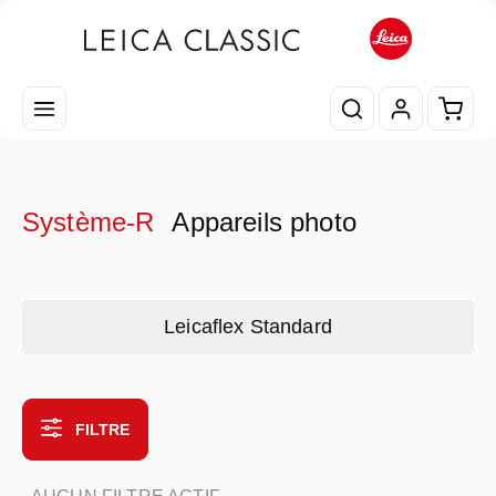
Passer au contenu principal
Le pa
Système-R
Appareils photo
Skip category gallery
Leicaflex Standard
FILTRE