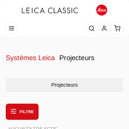
Passer au contenu principal
Le pa
Systèmes Leica
Projecteurs
Skip category gallery
Projecteurs
FILTRE