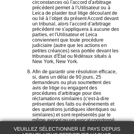
circonstances où l'accord d'arbitrage
précédent permet à l'Utilisateur ou à
Leica de plaider tout litige découlant de
ou lié à l'objet du présent Accord devant
un tribunal, alors l'accord d'arbitrage
précédent ne s'appliquera à aucune des
parties, et l'Utilisateur et Leica
conviennent que toute procédure
judiciaire (autre que les actions en
petites créances) sera portée devant les
tribunaux d'État ou fédéraux situés à
New York, New York.
Afin de garantir une résolution efficace,
si, dans un délai de 90 jours, 25
demandeurs ou plus soumettent des
avis de litige ou engagent des
procédures d'arbitrage pour des
réclamations similaires (c'est-à-dire
présentant des faits ou événements et
des questions juridiques identiques ou
similaires) et sont représentés par le
même avocat ou un avocat coordonné,
les litiges doivent être arbitrés par lots
VEUILLEZ SÉLECTIONNER LE PAYS DEPUIS
de 75 demandeurs maximum chacun («