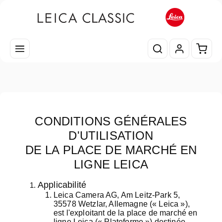
Passer au contenu principal
Le pa
CONDITIONS GÉNÉRALES
D'UTILISATION
DE LA PLACE DE MARCHÉ EN
LIGNE LEICA
Applicabilité
Leica Camera AG, Am Leitz-Park 5,
35578 Wetzlar, Allemagne («
Leica
»),
est l'exploitant de la place de marché en
ligne Leica («
Plateforme
») destinée