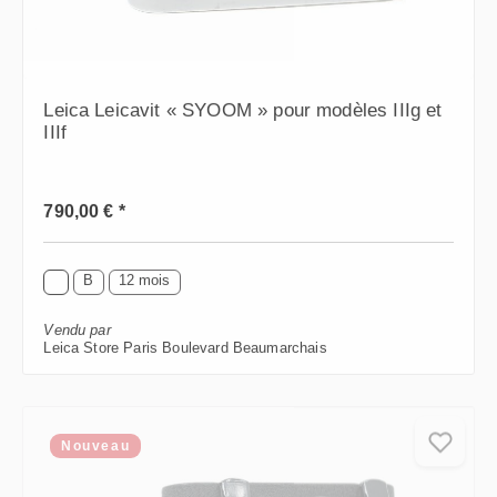
Leica Leicavit « SYOOM » pour modèles IIIg et
IIIf
Prix régulier :
790,00 € *
B
12 mois
Vendu par
Leica Store Paris Boulevard Beaumarchais
Nouveau