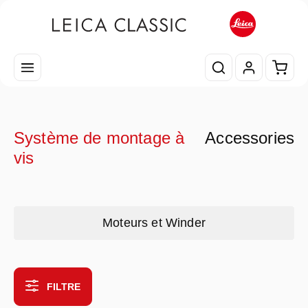
Passer au contenu principal
Le pa
Système de montage à
Accessories
vis
Skip category gallery
Moteurs et Winder
FILTRE