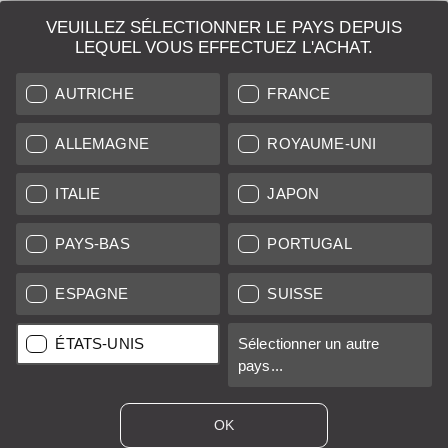
VEUILLEZ SÉLECTIONNER LE PAYS DEPUIS
LEQUEL VOUS EFFECTUEZ L'ACHAT.
AUTRICHE
FRANCE
ALLEMAGNE
ROYAUME-UNI
ITALIE
JAPON
Leica ABCOO Film Cutting Blade
PAYS-BAS
PORTUGAL
ESPAGNE
SUISSE
Prix régulier :
160,00 € *
ÉTATS-UNIS
Sélectionner un autre
pays...
B/A
12 mois
Vendu par
OK
Leica Classic Store Vienna