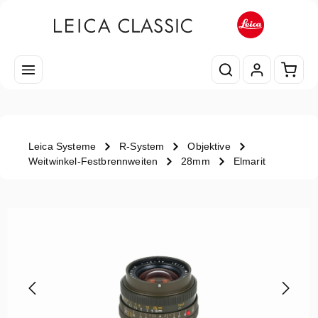
Zum Hauptinhalt springen
Waren
Leica Systeme
R-System
Objektive
Weitwinkel-Festbrennweiten
28mm
Elmarit
Bildergalerie überspringen