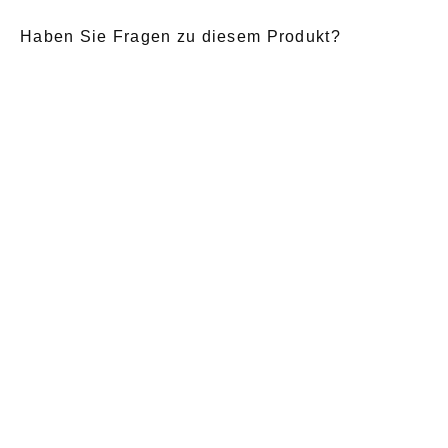
Haben Sie Fragen zu diesem Produkt?
E-Mail
*
Anrede
Nachname
*
Vorname
*
Nachricht