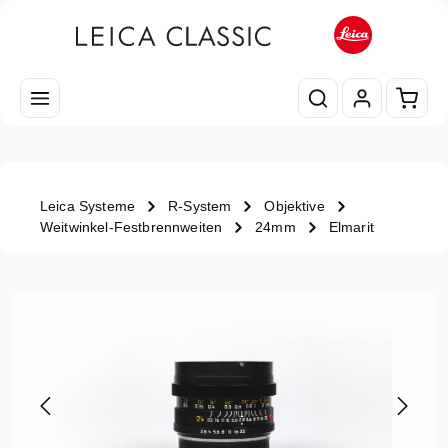
Zum Hauptinhalt springen
Waren
Leica Systeme
R-System
Objektive
Weitwinkel-Festbrennweiten
24mm
Elmarit
Bildergalerie überspringen