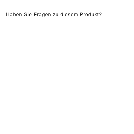
Haben Sie Fragen zu diesem Produkt?
E-Mail
*
Anrede
Nachname
*
Vorname
*
Nachricht