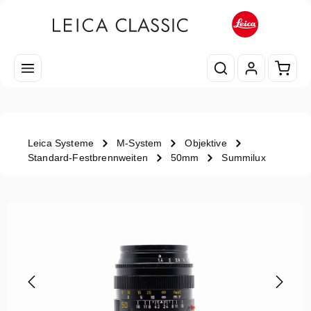
Zum Hauptinhalt springen
Waren
Leica Systeme
M-System
Objektive
Standard-Festbrennweiten
50mm
Summilux
Bildergalerie überspringen