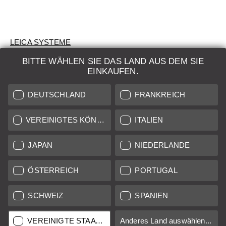
LEICA SYSTEME
BITTE WÄHLEN SIE DAS LAND AUS DEM SIE
BEWERTUNG
EINKAUFEN.
SUCHAUFTRAG
DEUTSCHLAND
FRANKREICH
AUKTION
VEREINIGTES KÖNIGREICH
ITALIEN
BRAND NEW
JAPAN
NIEDERLANDE
LEICA STORES
ÖSTERREICH
PORTUGAL
SCHWEIZ
SPANIEN
Alle Preise von in der EU/UK ansässigen Anbietern inkl.
Mehrwertsteuer zzgl.
Versandkosten
sofern nicht anders
angegeben.
VEREINIGTE STAATEN
Anderes Land auswählen...
Alle Preise von in den USA ansässigen Anbietern exkl. MwSt.