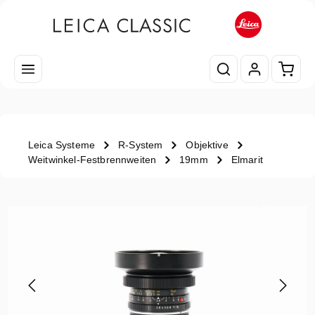
Zum Hauptinhalt springen
Waren
Leica Systeme
R-System
Objektive
Weitwinkel-Festbrennweiten
19mm
Elmarit
Bildergalerie überspringen