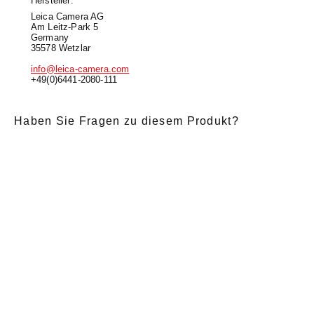
Hersteller:
Leica Camera AG
Am Leitz-Park 5
Germany
35578 Wetzlar
info@leica-camera.com
+49(0)6441-2080-111
Haben Sie Fragen zu diesem Produkt?
E-Mail
*
Anrede
Nachname
*
Vorname
*
Nachricht