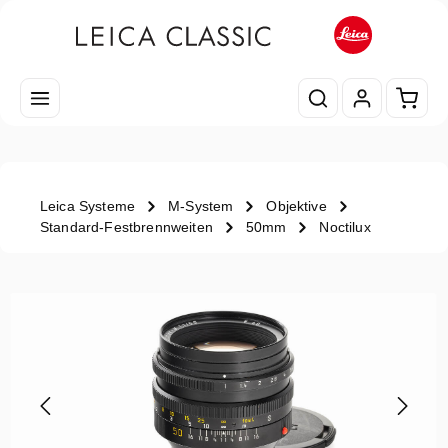
Zum Hauptinhalt springen
Waren
Leica Systeme
M-System
Objektive
Standard-Festbrennweiten
50mm
Noctilux
Bildergalerie überspringen