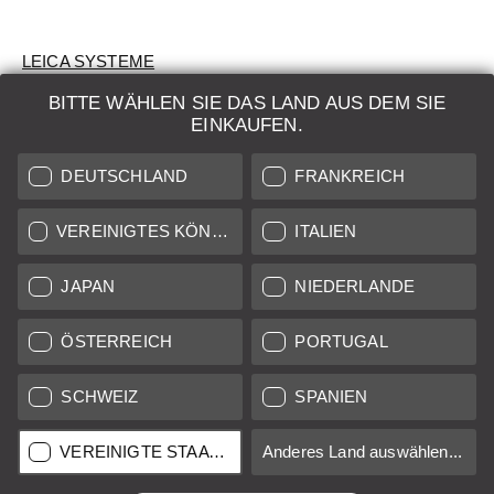
LEICA SYSTEME
BITTE WÄHLEN SIE DAS LAND AUS DEM SIE
BEWERTUNG
EINKAUFEN.
SUCHAUFTRAG
DEUTSCHLAND
FRANKREICH
AUKTION
VEREINIGTES KÖNIGREICH
ITALIEN
BRAND NEW
JAPAN
NIEDERLANDE
LEICA STORES
ÖSTERREICH
PORTUGAL
SCHWEIZ
SPANIEN
Alle Preise von in der EU/UK ansässigen Anbietern inkl.
Mehrwertsteuer zzgl.
Versandkosten
sofern nicht anders
angegeben.
VEREINIGTE STAATEN
Anderes Land auswählen...
Alle Preise von in den USA ansässigen Anbietern exkl. MwSt.
Umsatzsteuer, zzgl.
Versandkosten
, sofern nicht anders