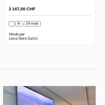
Prix régulier :
2 167,00 CHF
A-
24 mois
Vendu par
Leica Store Zurich