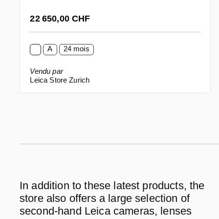
Prix régulier :
22 650,00 CHF
A
24 mois
Vendu par
Leica Store Zurich
In addition to these latest products, the
store also offers a large selection of
second-hand Leica cameras, lenses