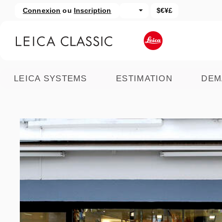
Connexion
ou
Inscription
$€¥£
asser au contenu principal
Passer à la recherche
LEICA SYSTEMS
ESTIMATION
DEM