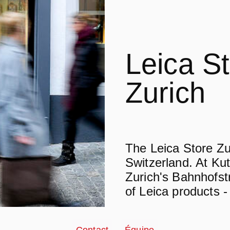
Leica S
Zurich
The Leica Store Zuri
Switzerland.
At Kut
Zurich's Bahnhofstr
of Leica products -