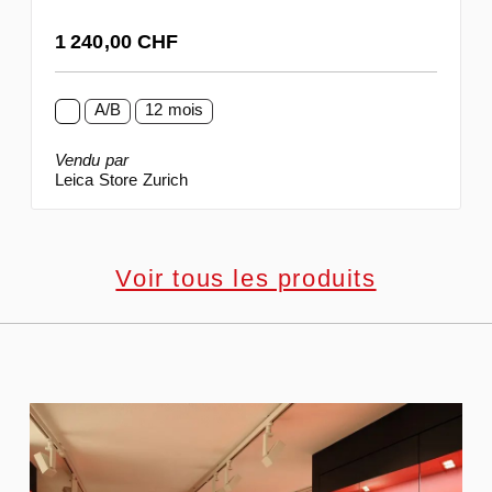
Prix régulier :
1 240,00 CHF
A/B
12 mois
Vendu par
Leica Store Zurich
Voir tous les produits