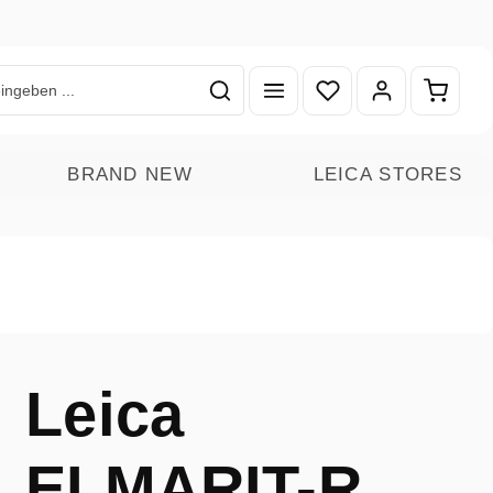
Du hast 0 Produkte auf
Warenk
BRAND NEW
LEICA STORES
Leica
ELMARIT-R