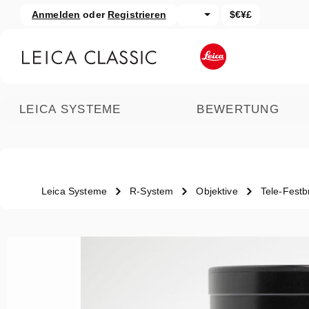
Anmelden
oder
Registrieren
$€¥£
um Hauptinhalt springen
Zur Suche springen
LEICA SYSTEME
BEWERTUNG
Leica Systeme
R-System
Objektive
Tele-Festb
Bildergalerie überspringen