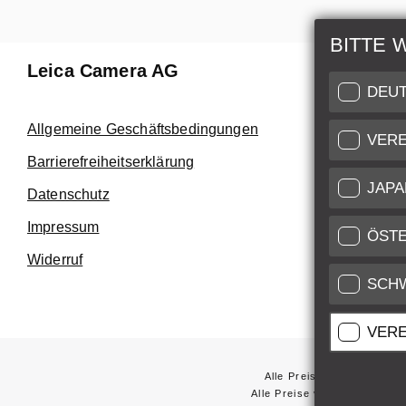
BITTE 
Leica Camera AG
Reparat
DEU
Nutzen Sie
Allgemeine Geschäftsbedingungen
VERE
Customer C
Barrierefreiheitserklärung
höchstem N
JAPA
Datenschutz
Kundendie
Impressum
Service Zert
ÖST
Widerruf
SCH
VERE
Alle Preise von in der EU
Alle Preise von in den USA 