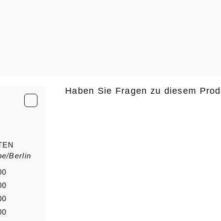
Haben Sie Fragen zu diesem Prod
E-Mail
*
TEN
e/Berlin
Anrede
Nachn
00
00
00
Nachricht
00