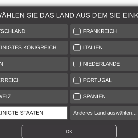
WÄHLEN SIE DAS LAND AUS DEM SIE EIN
ur & Wartung
Weitere Informatio
TSCHLAND
FRANKREICH
 auch unseren Leica
Zustandsbeschreibung unse
INIGTES KÖNIGREICH
ITALIEN
are für Services auf
Versand & Zahlung
iveau.
N
NIEDERLANDE
nst
Garantie und Gewährleist
ifikat
Datenschutz
ERREICH
PORTUGAL
Newsletter
WEIZ
SPANIEN
INIGTE STAATEN
Anderes Land auswählen...
/UK ansässigen Anbietern inkl. Mehrwertsteuer zzgl.
Versandkosten
sofern
OK
ansässigen Anbietern exkl. MwSt. Umsatzsteuer, zzgl.
Versandkosten
, so